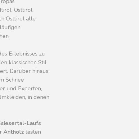
uropas
rol, Osttirol,
 Osttirol alle
tläufigen
hen.
des Erlebnisses zu
n klassischen Stil
iert. Darüber hinaus
im Schnee
ger und Experten,
Umkleiden, in denen
siesertal-Laufs
r
Antholz
testen