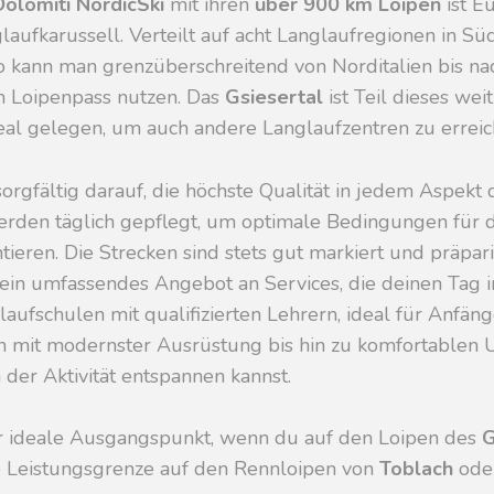
Dolomiti NordicSki
mit ihren
über 900 km Loipen
ist E
aufkarussell. Verteilt auf acht Langlaufregionen in Südti
 kann man grenzüberschreitend von Norditalien bis nach
m Loipenpass nutzen. Das
Gsiesertal
ist Teil dieses wei
eal gelegen, um auch andere Langlaufzentren zu erreic
sorgfältig darauf, die höchste Qualität in jedem Aspekt 
erden täglich gepflegt, um optimale Bedingungen für de
tieren. Die Strecken sind stets gut markiert und präpar
 ein umfassendes Angebot an Services, die deinen Tag 
laufschulen mit qualifizierten Lehrern, ideal für Anfän
en mit modernster Ausrüstung bis hin zu komfortablen 
 der Aktivität entspannen kannst.
der ideale Ausgangspunkt, wenn du auf den Loipen des
G
ne Leistungsgrenze auf den Rennloipen von
Toblach
ode