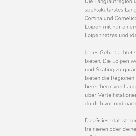
Die Langlaufregion
spektakulärstes Langl
Cortina und Comelico
Loipen mit nur eine
Loipennetzes und id
Jedes Gebiet achtet 
bieten. Die Loipen w
und Skating zu garan
bieten die Regionen
bereichern: von Lang
über Verleihstation
du dich vor und nach
Das Gsiesertal ist 
trainieren oder dei