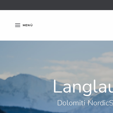
MENÜ
Langla
Dolomiti NordicS