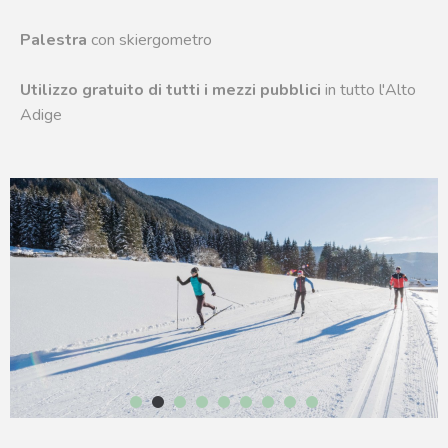
Palestra
con skiergometro
Utilizzo gratuito di tutti i mezzi pubblici
in tutto l'Alto
Adige
1
2
3
4
5
6
7
8
9