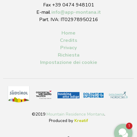
Fax +39 0474 948101
E-mail
info
@
app-montana.it
Part. IVA: IT02978950216
Home
Credits
Privacy
Richiesta
Impostazione dei cookie
©2019
Mountain Residence Montana
.
Produced by
Kreatif
1