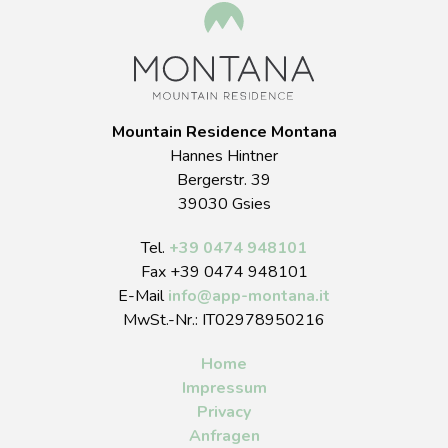
Mountain Residence Montana
Hannes Hintner
Bergerstr. 39
39030 Gsies
Tel.
+39 0474 948101
Fax +39 0474 948101
E-Mail
info
@
app-montana.it
MwSt.-Nr.: IT02978950216
Home
Impressum
Privacy
Anfragen