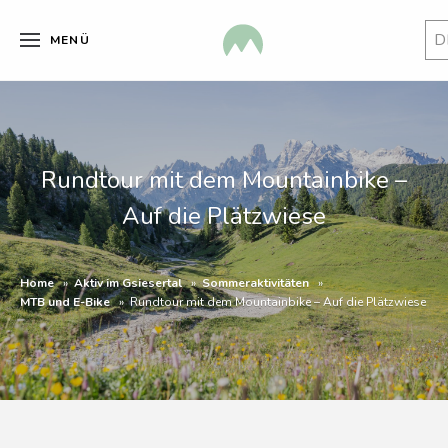
D
MENÜ
Rundtour mit dem Mountainbike –
Auf die Plätzwiese
Home
Aktiv im Gsiesertal
Sommeraktivitäten
MTB und E-Bike
Rundtour mit dem Mountainbike – Auf die Plätzwiese