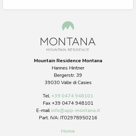
Mountain Residence Montana
Hannes Hintner
Bergerstr. 39
39030 Valle di Casies
Tel.
+39 0474 948101
Fax +39 0474 948101
E-mail
info
@
app-montana.it
Part. IVA: IT02978950216
Home