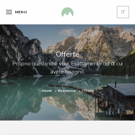
IT
MENU
Offerte
Proprio quello che vuoi. Esattamente ciò di cui
avete bisogno.
Home
Residence
Offerte