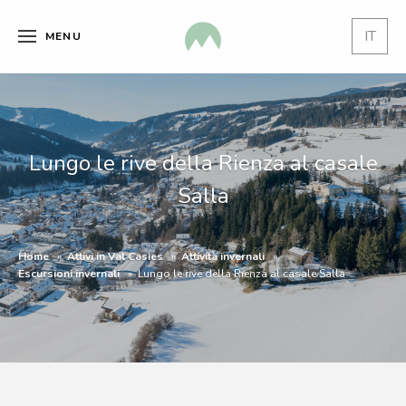
IT
MENU
Lungo le rive della Rienza al casale
Salla
Home
Attivi in Val Casies
Attività invernali
Escursioni invernali
Lungo le rive della Rienza al casale Salla