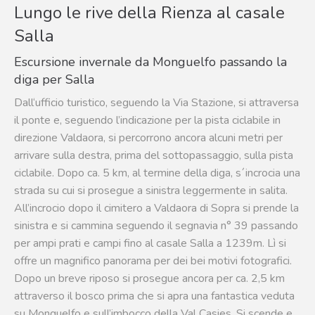
Lungo le rive della Rienza al casale
Salla
Escursione invernale da Monguelfo passando la
diga per Salla
Dall‘ufficio turistico, seguendo la Via Stazione, si attraversa
il ponte e, seguendo l’indicazione per la pista ciclabile in
direzione Valdaora, si percorrono ancora alcuni metri per
arrivare sulla destra, prima del sottopassaggio, sulla pista
ciclabile. Dopo ca. 5 km, al termine della diga, s´incrocia una
strada su cui si prosegue a sinistra leggermente in salita.
All’incrocio dopo il cimitero a Valdaora di Sopra si prende la
sinistra e si cammina seguendo il segnavia n° 39 passando
per ampi prati e campi fino al casale Salla a 1239m. Lì si
offre un magnifico panorama per dei bei motivi fotografici.
Dopo un breve riposo si prosegue ancora per ca. 2,5 km
attraverso il bosco prima che si apra una fantastica veduta
su Monguelfo e sull’imbocco della Val Casies. Si scende e