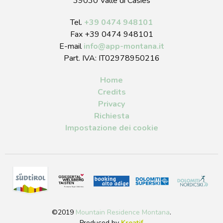
39030 Valle di Casies
Tel.
+39 0474 948101
Fax +39 0474 948101
E-mail
info
@
app-montana.it
Part. IVA: IT02978950216
Home
Credits
Privacy
Richiesta
Impostazione dei cookie
©2019
Mountain Residence Montana
.
Produced by
Kreatif