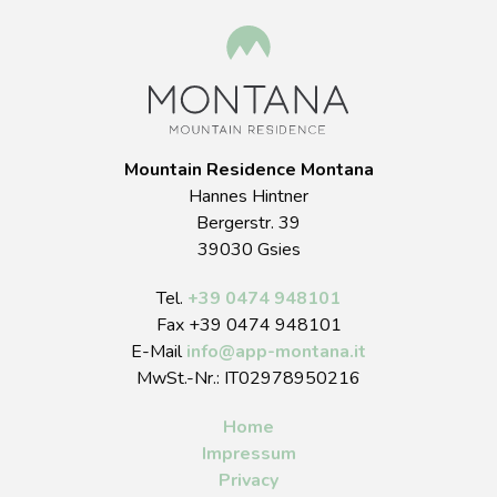
Mountain Residence Montana
Hannes Hintner
Bergerstr. 39
39030 Gsies
Tel.
+39 0474 948101
Fax +39 0474 948101
E-Mail
info
@
app-montana.it
MwSt.-Nr.: IT02978950216
Home
Impressum
Privacy