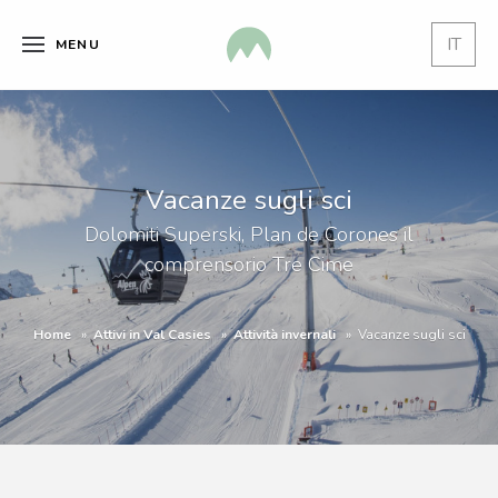
IT
MENU
Vacanze sugli sci
Dolomiti Superski, Plan de Corones il
comprensorio Tre Cime
Home
Attivi in Val Casies
Attività invernali
Vacanze sugli sci