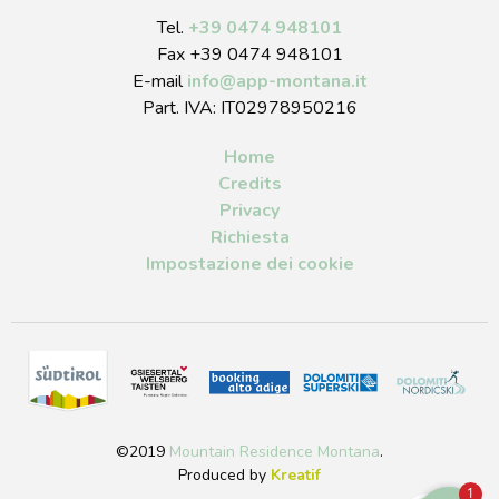
Tel.
+39 0474 948101
Fax +39 0474 948101
E-mail
info
@
app-montana.it
Part. IVA: IT02978950216
Home
Credits
Privacy
Richiesta
Impostazione dei cookie
©2019
Mountain Residence Montana
.
Produced by
Kreatif
1